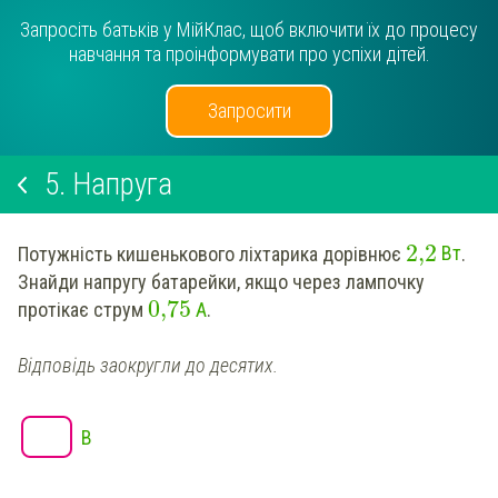
Запросіть батьків у МійКлас, щоб включити їх до процесу
навчання та проінформувати про успіхи дітей.
Запросити
5.
Напруга
2,2
Потужність кишенькового ліхтарика дорівнює
Вт
.
Знайди напругу батарейки, якщо через лампочку
0,75
протікає струм
А
.
Відповідь заокругли до десятих.
В