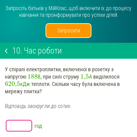
Запросіть батьків у МійКлас, щоб включити їх до процесу
навчання та проінформувати про успіхи дітей.
Запросити
10.
Час роботи
У спіралі електроплитки, включеної в розетку з
188
1,5
напругою
В
, при силі струму
А
виділилося
620,5
кДж
теплоти. Скільки часу була включена в
мережу плитка?
Відповідь заокругли до сотих.
год