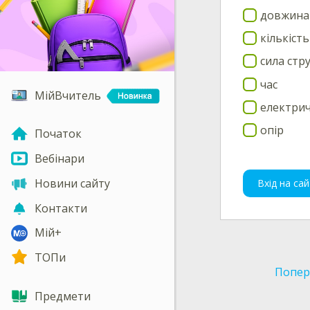
довжина
кількіст
сила стр
час
МійВчитель
електрич
опір
Початок
Вебінари
Новини сайту
Вхід на сай
Контакти
Мій+
ТОПи
Попер
Предмети