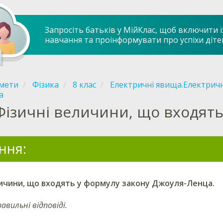
Запросіть батьків у МійКлас, щоб включити ї
навчання та проінформувати про успіхи діте
мети
Фізика
8 клас
Електричні явища.Електрич
а
Фізичні величини, що входять
ння:
ичини, що входять у формулу закону Джоуля-Ленца.
равильні відповіді.