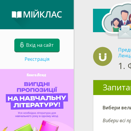
Вхід на сайт
Пред
Ленц
Реєстрація
1.
Запита
Вибери вел
Вибери всі п