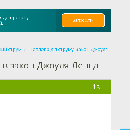
х до процесу
Запросити
й.
ний струм
Теплова дія струму. Закон Джоуля-
 в закон Джоуля-Ленца
1
Б.