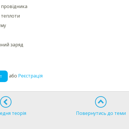
 провідника
ь теплоти
уму
ний заряд
або
Реєстрація
т
едня теорія
Повернутись до теми