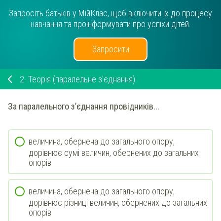
Запросіть батьків у МійКлас, щоб включити їх до процесу
навчання та проінформувати про успіхи дітей.
Запросити
2.
Теорія (паралельне з’єднання)
За паралельного з’єднання провідників...
величина, обернена до загального опору,
дорівнює сумі величин, обернених до загальних
опорів
величина, обернена до загального опору,
дорівнює різниці величин, обернених до загальних
опорів