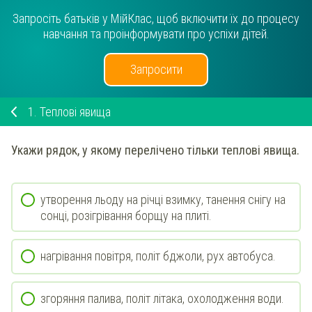
Запросіть батьків у МійКлас, щоб включити їх до процесу
навчання та проінформувати про успіхи дітей.
Запросити
1.
Теплові явища
Укажи рядок,
у якому перелічено тільки теплові явища.
утворення льоду на річці взимку, танення снігу на
сонці, розігрівання борщу на плиті.
нагрівання повітря, політ бджоли, рух автобуса.
згоряння палива, політ літака, охолодження води.