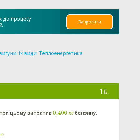
х до процесу
Запросити
й.
вигуни. Їх види. Теплоенергетика
1
Б.
0,406
і при цьому витратив
к
г
бензину.
.
к
г