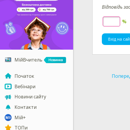
Відповідь за
%
Вхід на сай
МійВчитель
Початок
Попере
Вебінари
Новини сайту
Контакти
Мій+
ТОПи