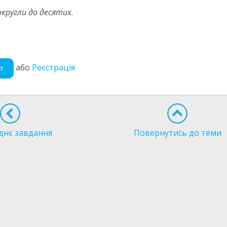
округли до десятих.
або
Реєстрація
т
днє завдання
Повернутись до теми