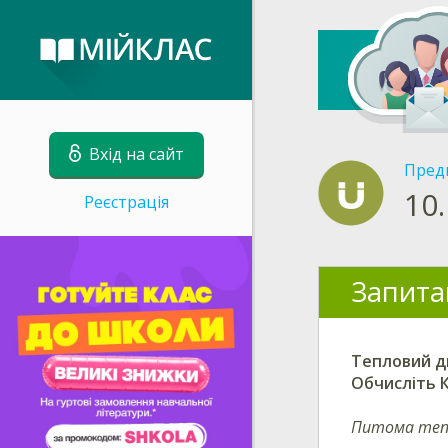
Вхід на сайт
Пред
10.
Реєстрація
Запита
Тепловий д
Обчисліть 
Питома теп