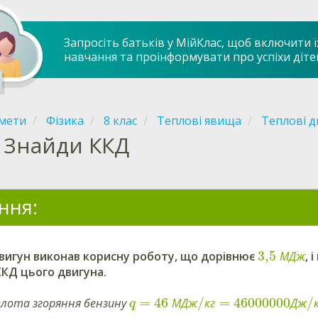
Запросіть батьків у МійКлас, щоб включити ї
навчання та проінформувати про успіхи діте
мети
Фізика
8 клас
Теплові явища
Теплові д
Знайди ККД
ння:
3,5
вигун виконав корисну роботу, що дорівнює
М
Д
ж
, 
ККД цього двигуна.
=
46
/
=
46000000
/
лота згоряння бензину
М
Д
ж
к
г
Д
ж
q