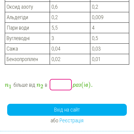
Оксид азоту
0,6
0,2
Альдегіди
0,2
0,009
Пари води
5,5
4
Вуглеводні
3
0,5
Сажа
0,04
0,03
Бензопропілен
0,02
0,01
(
)
.
р
а
з
і
в
більше від
в
n
n
1
2
Вхід на сайт
або
Реєстрація