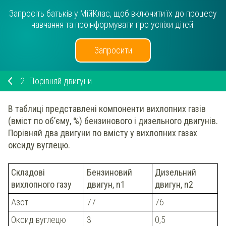
Запросіть батьків у МійКлас, щоб включити їх до процесу
навчання та проінформувати про успіхи дітей.
Запросити
2.
Порівняй двигуни
В таблиці представлені компоненти вихлопних газів
(вміст по об’єму, %) бензинового і дизельного двигунів.
Порівняй два двигуни по вмісту у вихлопних газах
оксиду вуглецю
.
Складові
Бензиновий
Дизельний
вихлопного газу
двигун, n1
двигун, n2
Азот
77
76
Оксид вуглецю
3
0,5