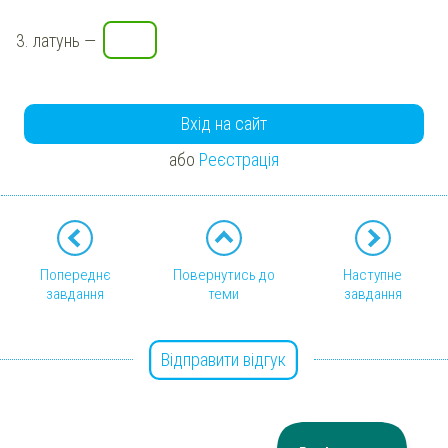
3.
латунь
—
Вхід на сайт
або
Реєстрація
Попереднє
Повернутись до
Наступне
завдання
теми
завдання
Відправити відгук