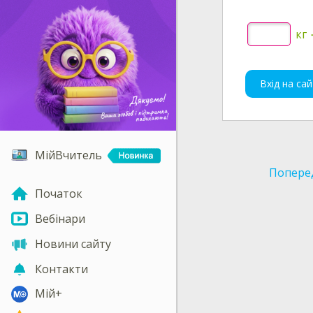
кг
Вхід на сай
МійВчитель
Попере
Початок
Вебінари
Новини сайту
Контакти
Мій+