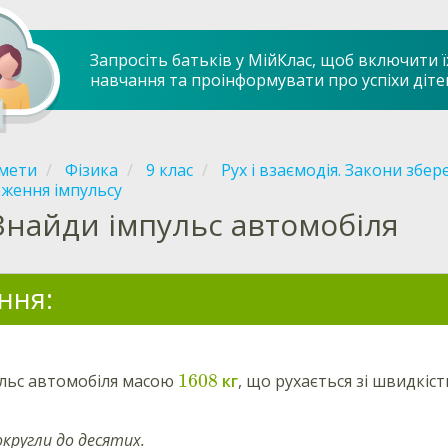
Запросіть батьків у МійКлас, щоб включити ї
навчання та проінформувати про успіхи діте
мети
Фізика
9 клас
Рух і взаємодія. Закони збе
ження імпульсу
Знайди імпульс автомобіля
ння:
1608
ульс автомобіля масою
кг
, що рухається зі швидкіс
округли до десятих.