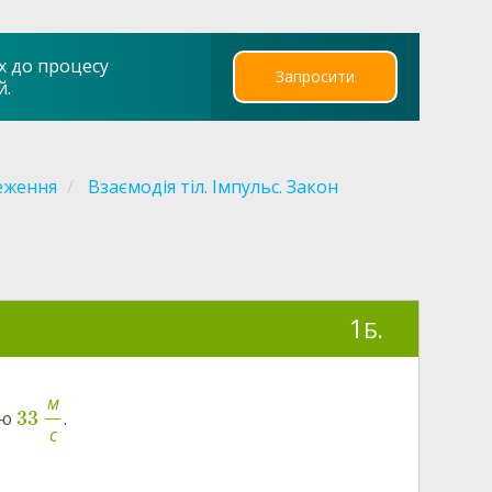
х до процесу
Запросити
й.
реження
Взаємодія тіл. Імпульс. Закон
1
Б.
м
33
тю
.
с