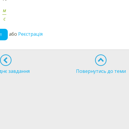
м
⋅
с
або
Реєстрація
т
днє завдання
Повернутись до теми