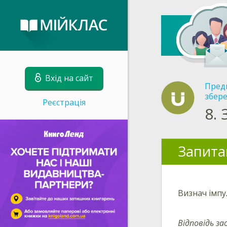
Вхід на сайт
Пред
збере
Реєстрація
8.
Запита
Визнач імп
Відповідь за