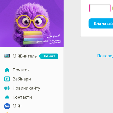
Вхід на сай
Попере
МійВчитель
Початок
Вебінари
Новини сайту
Контакти
Мій+