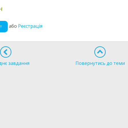
Н
або
Реєстрація
т
днє завдання
Повернутись до теми