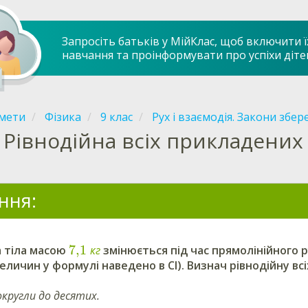
Запросіть батьків у МійКлас, щоб включити ї
навчання та проінформувати про успіхи діте
мети
Фізика
9 клас
Рух і взаємодія. Закони збе
Рівнодійна всіх прикладених 
ння:
7,1
 тіла масою
к
г
змінюється під час прямолінійного 
еличин у формулі наведено в СІ). Визнач рівнодійну всі
округли до десятих.