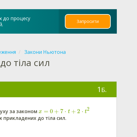
х до процесу
Запросити
й.
реження
Закони Ньютона
до тіла сил
1
Б.
2
=
0
+
7
⋅
+
2
⋅
руху за законом
x
t
t
х прикладених до тіла сил.