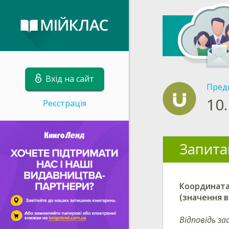
Вхід на сайт
Пред
10.
Реєстрація
Запита
Координата
(значення в
Відповідь за