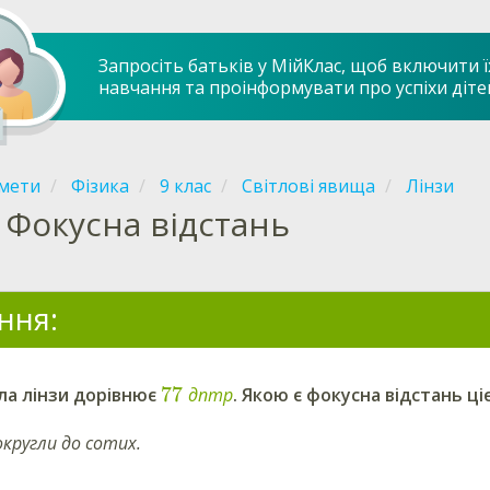
Запросіть батьків у МійКлас, щоб включити ї
навчання та проінформувати про успіхи діте
мети
Фізика
9 клас
Світлові явища
Лінзи
Фокусна відстань
ння:
77
ла лінзи дорівнює
д
п
т
р
. Якою є фокусна відстань ціє
округли до сотих.