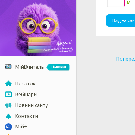
м
Вхід на сай
Попере
МійВчитель
Початок
Вебінари
Новини сайту
Контакти
Мій+