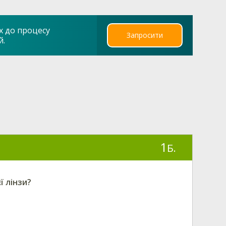
х до процесу
Запросити
й.
1
Б.
ї лінзи?