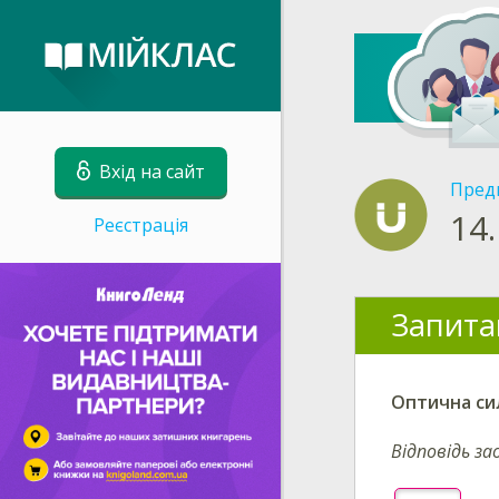
Вхід на сайт
Пред
14.
Реєстрація
Запита
Оптична си
Відповідь за