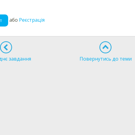
або
Реєстрація
т
днє завдання
Повернутись до теми