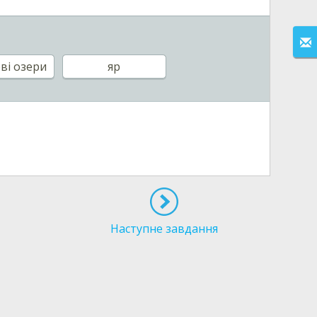
ві озери
яр
Наступне завдання