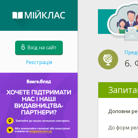
Вхід на сайт
Пред
6.
Реєстрація
Запита
Доповни ре
До форм рел