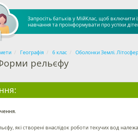
Запросіть батьків у МійКлас, щоб включити ї
навчання та проінформувати про успіхи діте
мети
Географія
6 клас
Оболонки Землі. Літосфе
Форми рельєфу
ння:
чення.
ьєфу, які створені внаслідок роботи текучих вод належ