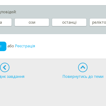
дповідей:
а
ози
останці
релікто
або
Реєстрація
т
днє завдання
Повернутись до теми