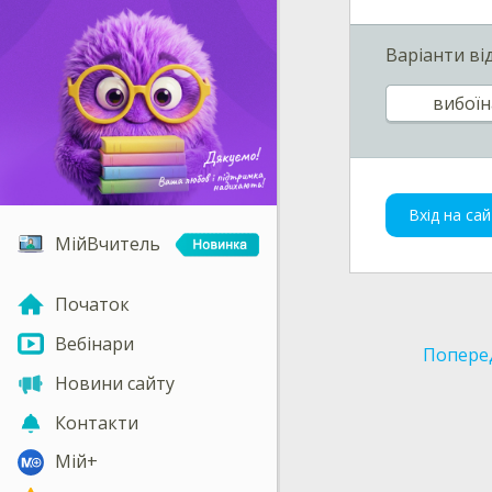
Варіанти ві
вибоїн
Вхід на сай
МійВчитель
Початок
Вебінари
Попере
Новини сайту
Контакти
Мій+