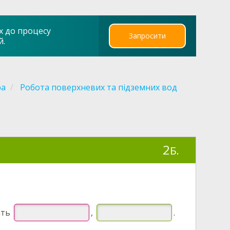
х до процесу
Запросити
й.
ра
Робота поверхневих та підземних вод
2
Б.
ать
,
.