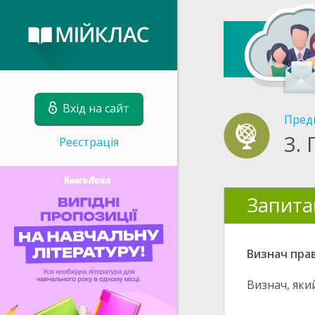
Вхід на сайт
Пред
3.
Реєстрація
Запита
Визнач прав
Визнач,
який