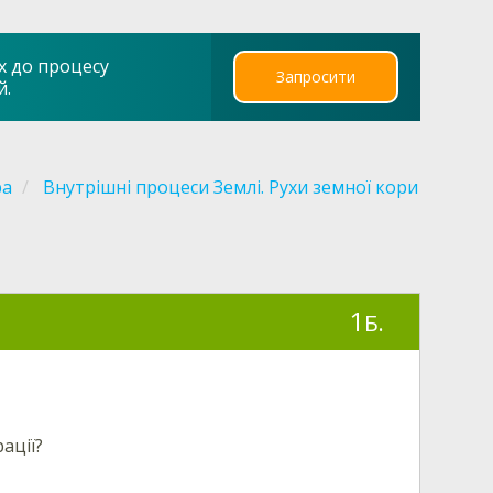
х до процесу
Запросити
й.
ра
Внутрішні процеси Землі. Рухи земної кори
1
Б.
ації
?