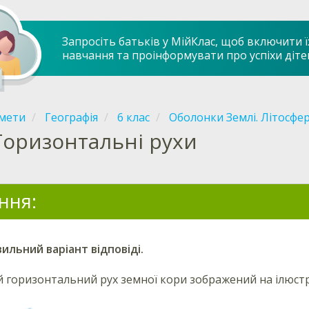
Запросіть батьків у МійКлас, щоб включити ї
навчання та проінформувати про успіхи діте
мети
Географія
6 клас
Оболонки Землі. Літосфе
Горизонтальні рухи
ння:
ильний варіант відповіді.
 горизонтальний рух земної кори
зображений на ілюстр