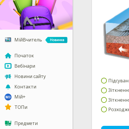
МійВчитель
Початок
Вебінари
Новини сайту
Підсуван
Контакти
Зіткненн
Мій+
Зіткненн
ТОПи
Розходже
Предмети