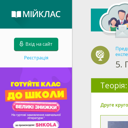
Вхід на сайт
Пред
експе
Реєстрація
5.
Теорія:
Друге круг