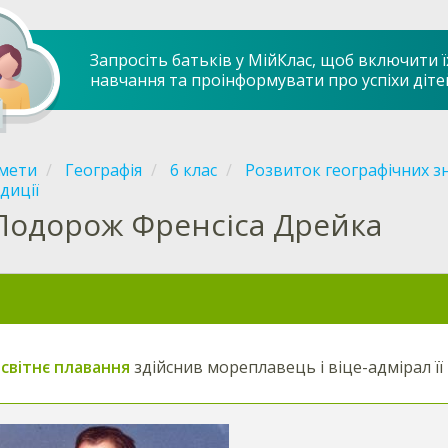
Запросіть батьків у МійКлас, щоб включити ї
навчання та проінформувати про успіхи діте
мети
Географія
6 клас
Розвиток географічних з
диції
Подорож Френсіса Дрейка
освітнє плавання
здійснив мореплавець і віце-адмірал її