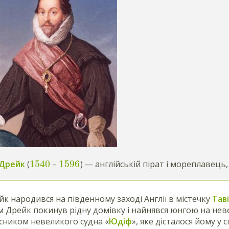
1540
1
596
 Дрейк
(
–
) — англійській пірат і мореплавець,
йк народився на південному заході Англії в містечку
Тав
 Дрейк покинув рідну домівку і найнявся юнгою на нев
асником невеликого судна «
Юдіф
», яке дісталося йому у