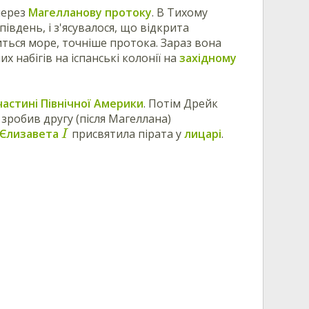
через
Магелланову протоку
. В Тихому
південь, і з'ясувалося, що відкрита
иться море, точніше протока. Зараз вона
х набігів на іспанські колонії на
західному
частині Північної Америки
. Потім Дрейк
зробив другу (після Магеллана)
Єлизавета
присвятила пірата у
лицарі
.
I