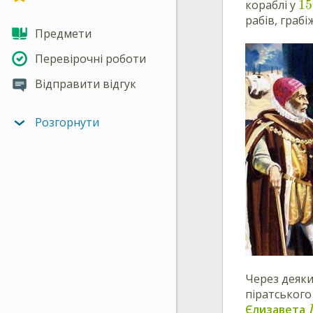
15
кораблі у
рабів, грабі
Предмети
Перевірочні роботи
Відправити відгук
Розгорнути
Через деяки
піратського
Єлизавета