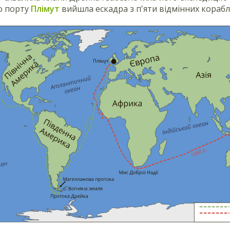
о порту
Плімут
вийшла ескадра з п'яти відмінних корабл