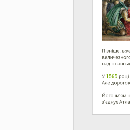
Пізніше, вж
величезного
над іспансь
1595
У
році 
Але дорогою
Його ім'ям 
з'єднує Атл