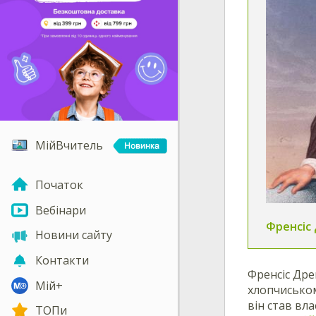
МійВчитель
Початок
Вебінари
Френсіс
Новини сайту
Контакти
Френсіс Дре
Мій+
хлопчиськом
він став вл
ТОПи