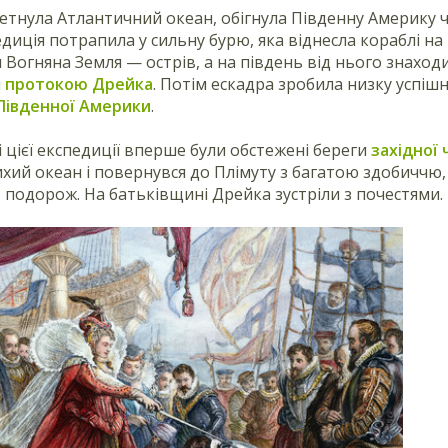
етнула Атлантичний океан, обігнула Південну Америку 
диція потрапила у сильну бурю, яка віднесла кораблі на 
Вогняна Земля — острів, а на південь від нього знаход
я
протокою Дрейка
. Потім ескадра зробила низку успішни
Південної Америки
.
і цієї експедиції вперше були обстежені береги
західної 
хий океан і повернувся до Плімуту з багатою здобиччю, 
 подорож. На батьківщині Дрейка зустріли з почестями.