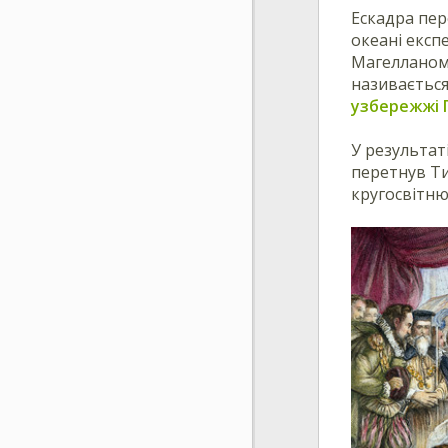
Ескадра пер
океані експе
Магелланом 
називаєтьс
узбережжі 
У результат
перетнув Ти
кругосвітню