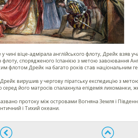
е у чині віце-адмірала англійського флоту, Дрейк взяв 
 флоту, спорядженого Іспанією з метою завоювання Англі
ким флотом Дрейк на багато років став національним ге
Дрейк вирушив у чергову піратську експедицію з метою
 серед його матросів спалахнула епідемія лихоманки, же
названо протоку між островами Вогняна Земля і Півде
античний і Тихий океани.