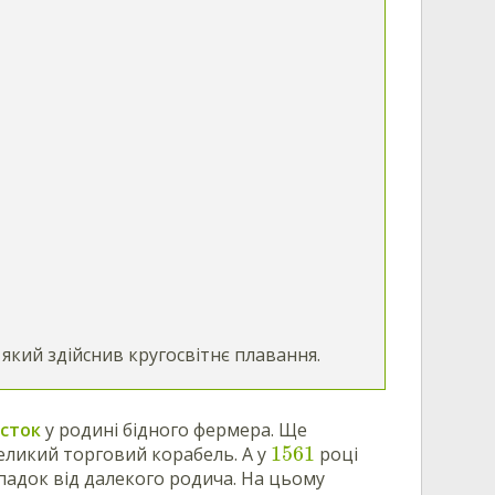
 який здійснив кругосвітнє плавання.
істок
у родині бідного фермера. Ще
1561
еликий торговий корабель. А у
році
 спадок від далекого родича. На цьому