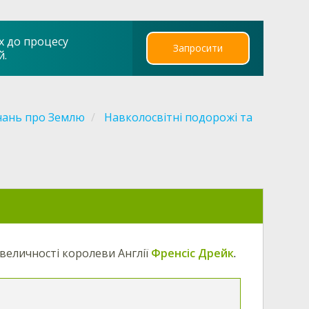
х до процесу
Запросити
й.
нань про Землю
Навколосвітні подорожі та
 величності королеви Англії
Френсіс Дрейк
.