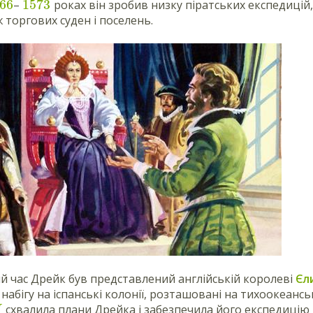
66
1573
–
роках він зробив низку піратських експедицій
ж торгових суден і поселень.
й час Дрейк був представлений англійській королеві
Єл
 набігу на іспанські колонії, розташовані на тихоокеан
схвалила плани Дрейка і забезпечила його експедицію в
I