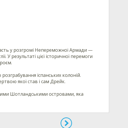
участь у розгромі Непереможної Армади —
ї. У результаті цієї історичної перемоги
роєм.
 розграбування іспанських колоній.
ртвою якої став і сам Дрейк.
нними Шотландськими островами, яка