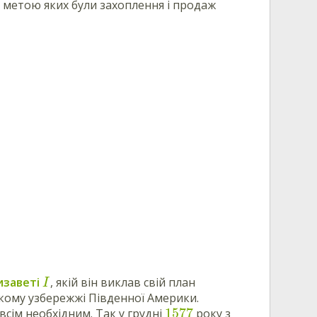
, метою яких були захоплення і продаж
изаветі
, якій він виклав свій план
I
ському узбережжі Південної Америки.
1577
сім необхідним. Так у грудні
року з