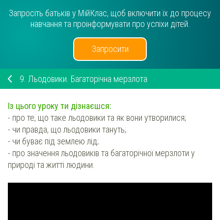
Запросіть батьків у МійКлас, щоб включити їх до процесу
навчання та проінформувати про успіхи дітей.
Запросити
9.
Льодовики. Багаторічна мерзлота
Із цього уроку ти дізнаєшся:
- про те, що таке льодовики та як вони утворилися;
- чи правда, що льодовики тануть;
- чи буває під землею лід;
- про значення льодовиків та багаторічної мерзлоти у
природі та житті людини.