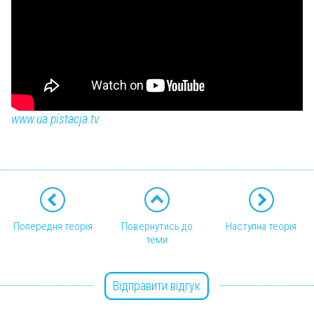
www.ua.pistacja.tv
Попередня теорія
Повернутись до
Наступна теорія
теми
Відправити відгук