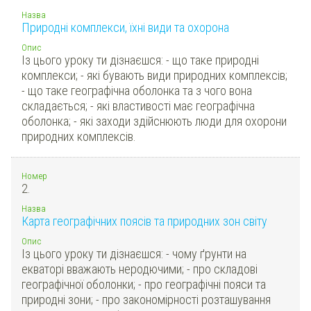
Назва
Природні комплекси, їхні види та охорона
Опис
Із цього уроку ти дізнаєшся: - що таке природні
комплекси; - які бувають види природних комплексів;
- що таке географічна оболонка та з чого вона
складається; - які властивості має географічна
оболонка; - які заходи здійснюють люди для охорони
природних комплексів.
Номер
2.
Назва
Карта географічних поясів та природних зон світу
Опис
Із цього уроку ти дізнаєшся: - чому ґрунти на
екваторі вважають неродючими; - про складові
географічної оболонки; - про географічні пояси та
природні зони; - про закономірності розташування