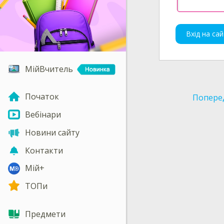
Вхід на сай
МійВчитель
Початок
Попере
Вебінари
Новини сайту
Контакти
Мій+
ТОПи
Предмети