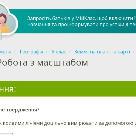
Запросіть батьків у МійКлас, щоб включити ї
навчання та проінформувати про успіхи діте
мети
Географія
6 клас
Земля на плані та карті
Робота з масштабом
ння:
не твердження?
ж кривими лініями доцільно вимірювати за допомогою 