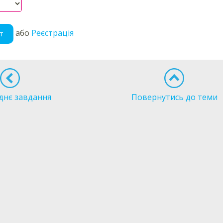
або
Реєстрація
т
днє завдання
Повернутись до теми