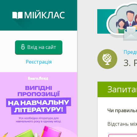
Вхід на сайт
Пред
3.
Реєстрація
Запита
Чи правиль
Відстань мі