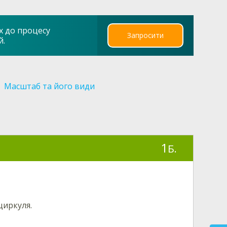
х до процесу
Запросити
й.
Масштаб та його види
1
Б.
циркуля
.