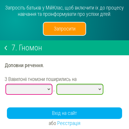
Запросіть батьків у МійКлас, щоб включити їх до процесу
навчання та проінформувати про успіхи дітей.
Запросити
7.
Гномон
Доповни речення.
З Вавилонії гномони поширились на
,
.
Вхід на сайт
або
Реєстрація