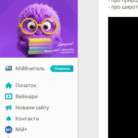
- про широт
МійВчитель
Початок
Вебінари
Новини сайту
Контакти
Мій+