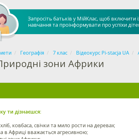
Запросіть батьків у МійКлас, щоб включити ї
навчання та проінформувати про успіхи діте
мети
Географія
7 клас
Відеокурс Pi-stacja UA
Природні зони Африки
оку ти дізнаєшся:
хліб, ковбаса, свічки та мило рости на деревах;
на в Африці вважається агресивною;
дні зони Африки;