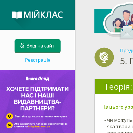
Вхід на сайт
Пред
5.
Реєстрація
Теорія:
Із цього ур
- чи можуть 
- яка твари
- про приро