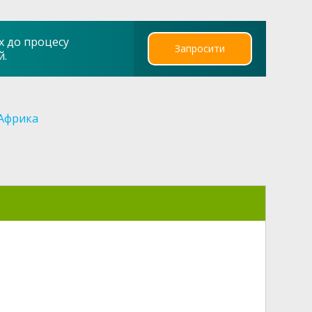
х до процесу
Запросити
й.
Африка