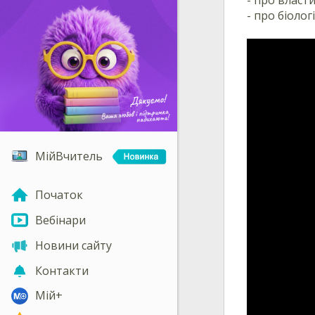
- про біолог
МійВчитель
Початок
Вебінари
Новини сайту
Контакти
Мій+