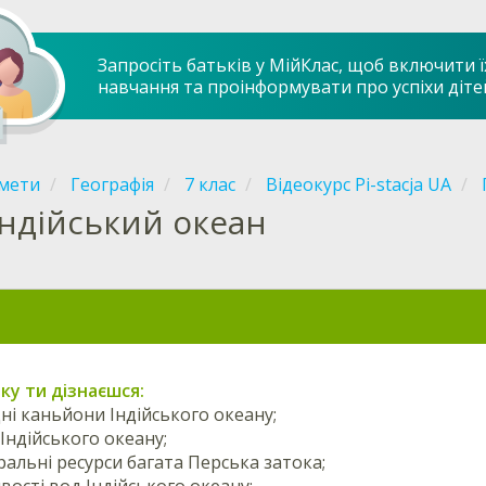
Запросіть батьків у МійКлас, щоб включити ї
навчання та проінформувати про успіхи діте
мети
Географія
7 клас
Відеокурс Pi-stacja UA
Індійський океан
оку ти дізнаєшся:
дні каньйони Індійського океану;
 Індійського океану;
еральні ресурси багата Перська затока;
вості вод Індійського океану;