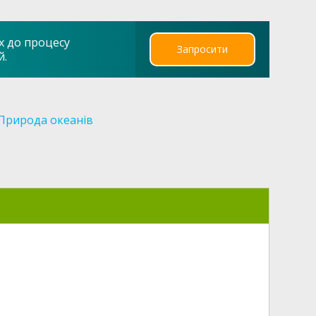
х до процесу
Запросити
й.
Природа океанів