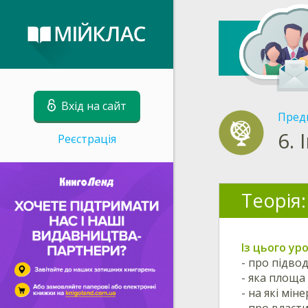
Вхід на сайт
Пред
6.
Реєстрація
Теорія:
Із цього ур
- про підво
- яка площа
- на які мін
- про власти