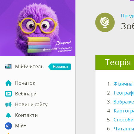
Пред
Зо
Теорія
МійВчитель
Початок
1.
Фізична 
2.
Географі
Вебінари
3.
Зображе
Новини сайту
4.
Картогра
Контакти
5.
Способи 
Мій+
6.
Читання