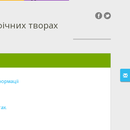
фічних творах
формації
ах.