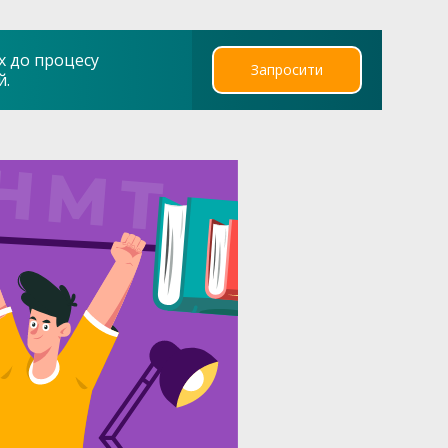
х до процесу
Запросити
й.