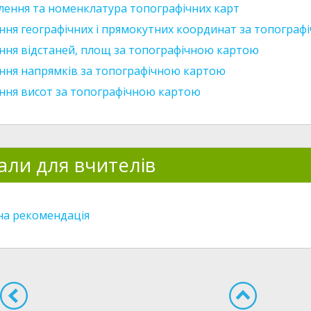
лення та номенклатура топографічних карт
ння географічних і прямокутних координат за топогра
ння відстаней, площ за топографічною картою
ння напрямків за топографічною картою
ння висот за топографічною картою
али для вчителів
а рекомендація