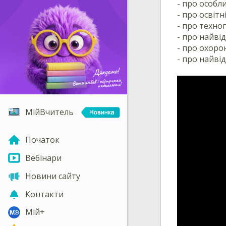
- про особли
- про освітн
- про техно
- про найвід
- про охоро
- про найвід
МійВчитель
Початок
Вебінари
Новини сайту
Контакти
Мій+