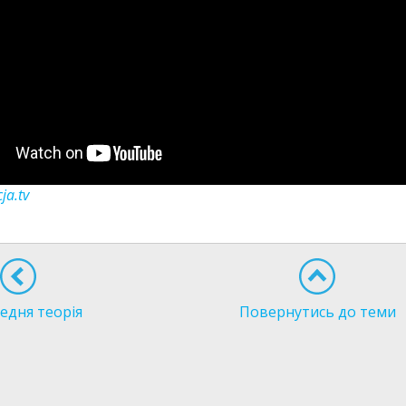
ja.tv
едня теорія
Повернутись до теми