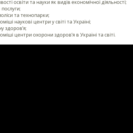
вості освіти та науки як видів економічної діяльності;
і послуги;
поліси та технопарки;
оміші наукові центри у світі та Україні;
ну здоров’я;
оміші центри охорони здоров’я в Україні та світі.