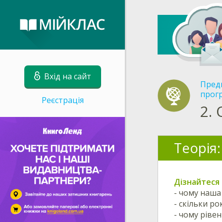
Вхід на сайт
Пред
прог
Реєстрація
2.
Теорія:
Дізнайтеся 
- чому наша
- скільки р
- чому ріве