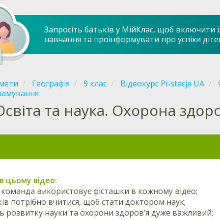
Запросіть батьків у МійКлас, щоб включити ї
навчання та проінформувати про успіхи діте
мети
Географія
9 клас
Відеокурс Pi-stacja UA
рамування
Освіта та наука. Охорона здор
в цьому відео:
 команда використовує фісташки в кожному відео;
оків потрібно вчитися, щоб стати доктором наук;
нь розвитку науки та охорони здоров’я дуже важливий;