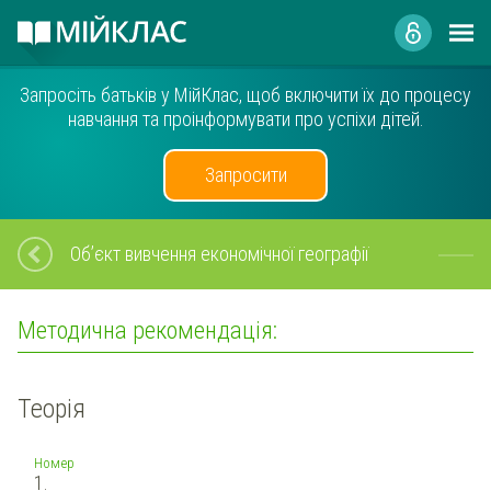
Запросіть батьків у МійКлас, щоб включити їх до процесу
навчання та проінформувати про успіхи дітей.
Запросити
Об’єкт вивчення економічної географії
Методична рекомендація:
Теорія
Номер
1.