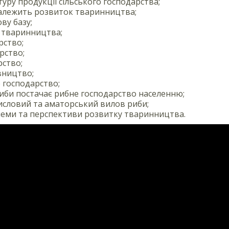
туру продукції сільського господарства;
залежить розвиток тваринництва;
ву базу;
і тваринництва;
рство;
рство;
рство;
вництво;
 господарство;
риби постачає рибне господарство населенню;
словий та аматорський вилов риби;
еми та перспективи розвитку тваринництва.