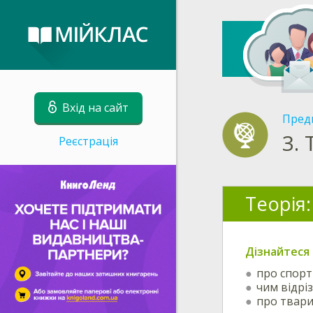
Вхід на сайт
Пред
3.
Реєстрація
Теорія:
Дізнайтеся 
про спорт
чим відрі
про твар