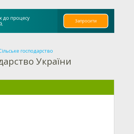
х до процесу
Запросити
й.
Сільське господарство
дарство України