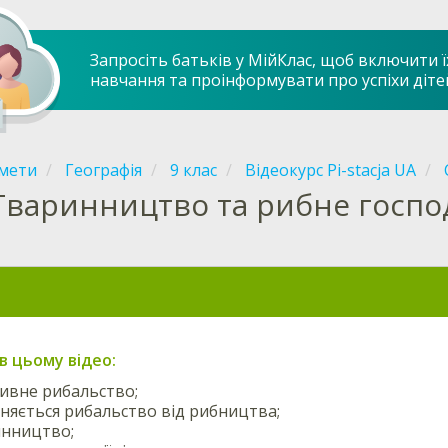
Запросіть батьків у МійКлас, щоб включити ї
навчання та проінформувати про успіхи діте
мети
Географія
9 клас
Відеокурс Pi-stacja UA
Тваринництво та рибне госпо
в цьому відео:
ивне рибальство;
зняється рибальство від рибництва;
инництво;