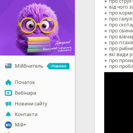
про струк
від чого 
про кормо
про галуз
про скота
про свина
про вівча
про птахі
про рибне
які види 
про проми
МійВчитель
про пробл
Початок
Вебінари
Новини сайту
Контакти
Мій+