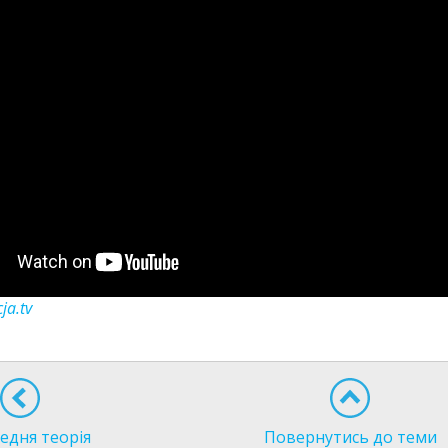
ja.tv
едня теорія
Повернутись до теми