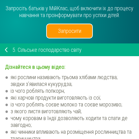
Запросіть батьків у МійКлас, щоб включити їх до процесу
навчання та проінформувати про успіхи дітей.
Запросити
5.
Сільське господарство світу
Дізнайтеся в цьому відео:
які рослини називають трьома хлібами людства;
звідки з’явилася кукурудза;
із чого роблять попкорн;
які харчові продукти виготовляють із сої;
із чого роблять соєве молоко та соєве морозиво;
з якого листя виготовляють чай;
чому коровам в Індії дозволяють ходити та спати де
завгодно;
які чинники впливають на розміщення рослинництва та
тваринництва;