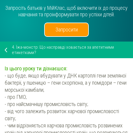
Запросіть батьків у МійКлас, щоб включити їх до процесу
навчання та проінформувати про успіхи дітей.
Запросити
4.
Їжа-монстр: Що насправді ховається за апетитними
етикетками?
Із цього уроку ти дізнаєшся:
- що буде, якщо вбудувати у ДНК картоплі гени земляної
бактерії, у пшеницю – гени скорпіона, а у помідори – гени
морської камбали;
- про ГМО;
- про найсмачнішу промисловість світу;
- від чого залежить розвиток харчової промисловості
світу;
- чим відрізняється харчова промисловість розвинених
країн від харчової промисловості країн, що розвиваються;