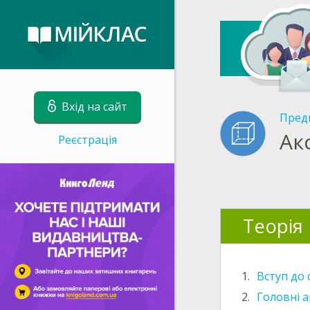
Вхід на сайт
Пред
Ак
Реєстрація
Теорія
1.
Вступ до 
2.
Головні а