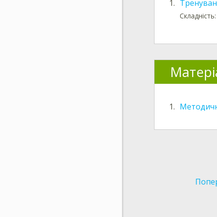
1.
Тренуванн
Складність:
Матері
1.
Методичн
Попе