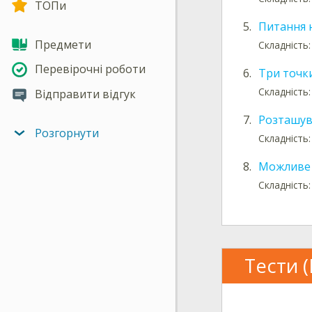
ТОПи
5.
Питання н
Предмети
Складність:
Перевірочні роботи
6.
Три точк
Складність:
Відправити відгук
7.
Розташув
Розгорнути
Складність:
8.
Можливе 
Складність
Тести (