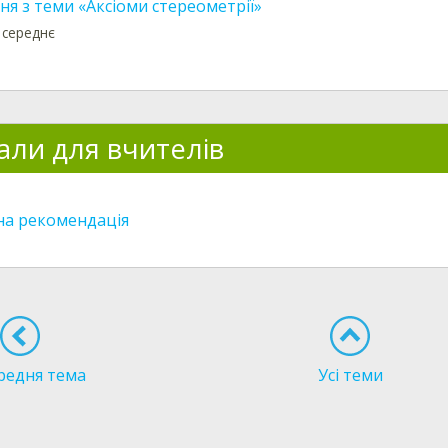
я з теми «Аксіоми стереометрії»
 середнє
али для вчителів
а рекомендація
редня тема
Усі теми