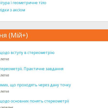
ігура і геометричне тіло
лідки з аксіом
ня (Мій+)
щодо вступу в стереометрію
 легке
тереометрії. Практичне завдання
 легке
ямих, що проходять через дану точку
 легке
щодо основних понять стереометрії
 середнє