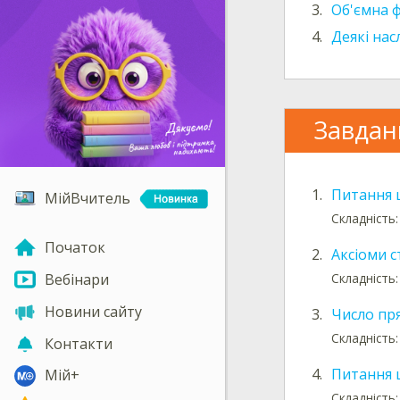
3.
Об'ємна ф
4.
Деякі нас
Завдан
1.
Питання 
МійВчитель
Складність:
Початок
2.
Аксіоми с
Складність:
Вебінари
Новини сайту
3.
Число пр
Складність:
Контакти
4.
Питання 
Мій+
Складність: