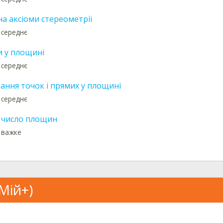
а аксіоми стереометрії
 середнє
и у площині
 середнє
ання точок і прямих у площині
 середнє
число площин
: важке
Мій+)