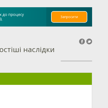
х до процесу
Запросити
й.
остіші наслідки