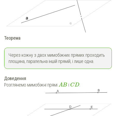
Теорема
Через кожну з двох мимобіжних прямих проходить
площина, паралельна іншій прямій, і лише одна.
Доведення
Розглянемо мимобіжні прямі
і
.
A
B
C
D