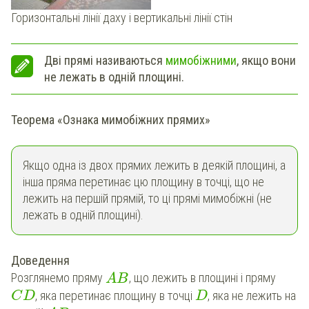
Горизонтальні лінії даху і вертикальні лінії стін
Дві прямі називаються
мимобіжними
, якщо вони
не лежать в одній площині.
Теорема «Ознака мимобіжних прямих»
Якщо одна із двох прямих лежить в деякій площині, а
інша пряма перетинає цю площину в точці, що не
лежить на першій прямій, то ці прямі мимобіжні (не
лежать в одній площині).
Доведення
Розглянемо пряму
, що лежить в площині і пряму
A
B
, яка перетинає площину в точці
, яка не лежить на
C
D
D