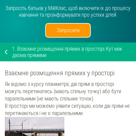
Запросіть батьків у МійКлас, щоб включити їх до процесу
навчання та проінформувати про успіхи дітей.
Запросити
1.
Взаємне розміщення прямих в просторі.Кут між
двома прямими
Взаємне розміщення прямих у просторі
Як відомо з курсу планіметрії, дві прямі в просторі
можуть перетинатись (мають спільну точку) або бути
паралельними (не мають спільних точок).
В просторі ми можемо уявити ситуацію, коли дві прямі не
перетинаються і не є паралельними.