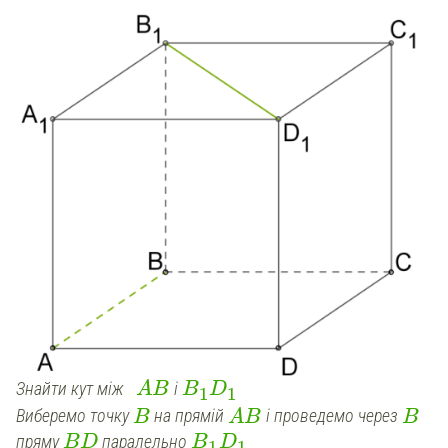
Знайти кут між
і
AB
B
D
1
1
Виберемо точку
на прямій
і проведемо через
B
AB
B
пряму
паралельно
BD
B
D
1
1