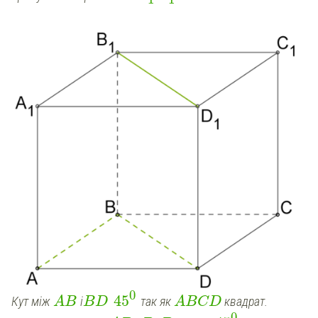
0
45
Кут між
і
так як
квадрат.
AB
BD
ABCD
0