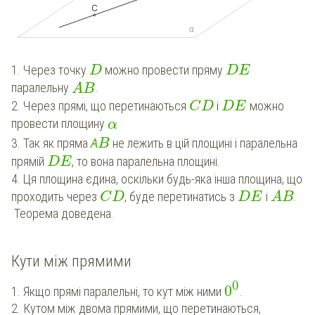
1. Через точку
можно провести пряму
D
D
E
паралельну
.
A
B
2. Через прямі, що перетинаються
і
можно
C
D
D
E
провести площину
α
А
3. Так як пряма
не лежить в цій площині і паралельна
B
прямій
, то вона паралельна площині.
D
E
4. Ця площина єдина, оскільки будь-яка інша площина, що
проходить через
, буде перетинатись з
і
.
C
D
D
E
A
B
Теорема доведена.
Кути між прямими
0
0
1. Якщо прямі паралельні, то кут між ними
.
2. Кутом між двома прямими, що перетинаються,