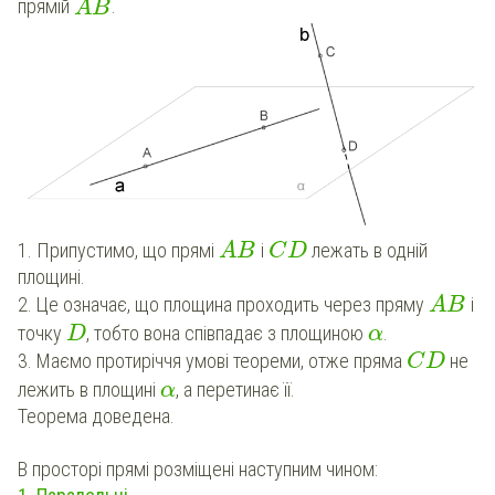
прямій
.
A
B
1. Припустимо, що прямі
і
лежать в одній
A
B
C
D
площині.
2. Це означає, що площина проходить через пряму
і
A
B
точку
, тобто вона співпадає з площиною
.
D
α
3. Маємо протиріччя умові теореми, отже пряма
не
C
D
лежить в площині
, а перетинає її.
α
Теорема доведена.
В просторі прямі розміщені наступним чином: