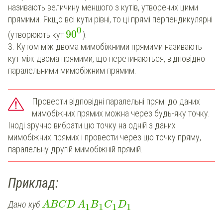
називають величину меншого з кутів, утворених цими
прямими. Якщо всі кути рівні, то ці прямі перпендикулярні
0
90
(утворюють кут
).
3. Кутом між двома мимобіжними прямими називають
кут між двома прямими, що перетинаються, відповідно
паралельними мимобіжним прямим.
Провести відповідні паралельні прямі до даних
мимобіжних прямих можна через будь-яку точку.
Іноді зручно вибрати цю точку на одній з даних
мимобіжних прямих і провести через цю точку пряму,
паралельну другій мимобіжній прямій.
Приклад:
Дано куб
ABCD
A
B
C
D
1
1
1
1