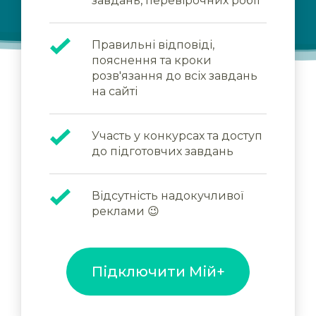
завдань, перевірочних робіт
Правильні відповіді,
пояснення та кроки
розв'язання до всіх завдань
на сайті
Участь у конкурсах та доступ
до підготовчих завдань
Відсутність надокучливої
реклами 😉
Підключити Мій+