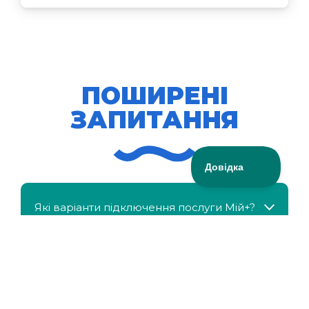
ПОШИРЕНІ
ЗАПИТАННЯ
Які варіанти підключення послуги Мій+?
МійКлас доступний безкоштовно?
Чи можна отримати знижку, якщо в сім'ї