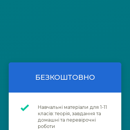
БЕЗКОШТОВНО
Навчальні матеріали для 1-11
класів: теорія, завдання та
домашні та перевірочні
роботи