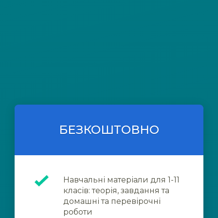
БЕЗКОШТОВНО
Навчальні матеріали для 1-11
класів: теорія, завдання та
домашні та перевірочні
роботи