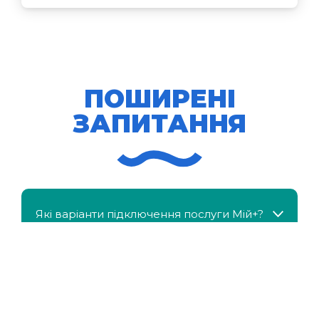
ПОШИРЕНІ
ЗАПИТАННЯ
Які варіанти підключення послуги Мій+?
МійКлас доступний безкоштовно?
Чи можна отримати знижку, якщо в сім'ї