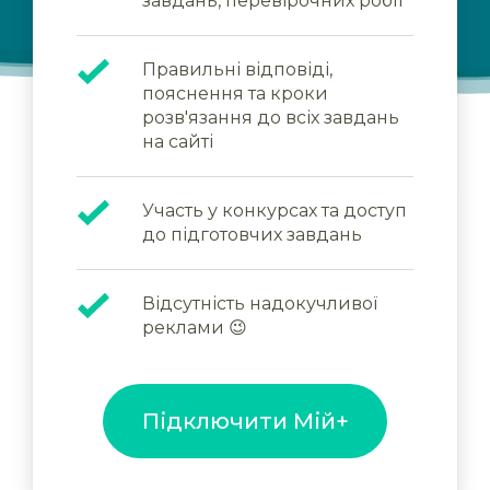
завдань, перевірочних робіт
Правильні відповіді,
пояснення та кроки
розв'язання до всіх завдань
на сайті
Участь у конкурсах та доступ
до підготовчих завдань
Відсутність надокучливої
реклами 😉
Підключити Мій+