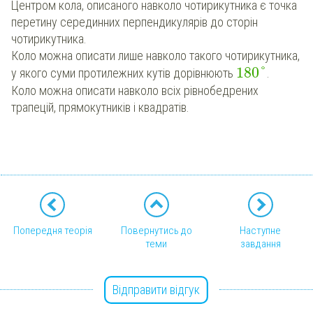
Центром кола, описаного навколо чотирикутника є точка
перетину серединних перпендикулярів до сторін
чотирикутника.
Коло можна описати лише навколо такого чотирикутника,
180
°
у якого суми протилежних кутів дорівнюють
.
Коло можна описати навколо всіх рівнобедрених
трапецій, прямокутників і квадратів.
Попередня теорія
Повернутись до
Наступне
теми
завдання
Відправити відгук