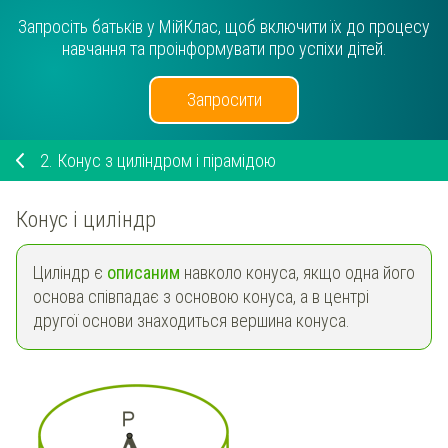
Запросіть батьків у МійКлас, щоб включити їх до процесу
навчання та проінформувати про успіхи дітей.
Запросити
2.
Конус з циліндром і пірамідою
Конус і циліндр
Циліндр є
описаним
навколо конуса, якщо одна його
основа співпадає з основою конуса, а в центрі
другої основи знаходиться вершина конуса.