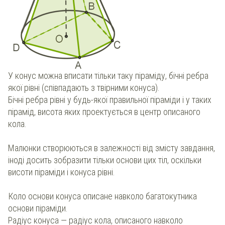
У конус можна вписати тільки таку піраміду, бічні ребра
якої рівні (співпадають з твірними конуса).
Бічні ребра рівні у будь-якої правильної піраміди і у таких
пірамід, висота яких проектується в центр описаного
кола.
Малюнки створюються в залежності від змісту завдання,
іноді досить зобразити тільки основи цих тіл, оскільки
висоти піраміди і конуса рівні.
Коло основи конуса описане навколо багатокутника
основи піраміди.
Радіус конуса — радіус кола, описаного навколо