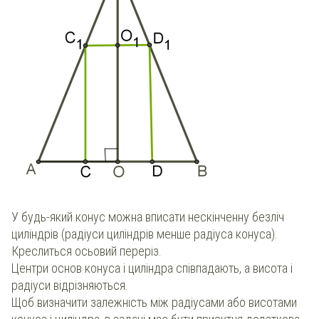
У будь-який конус можна вписати нескінченну безліч
циліндрів (радіуси циліндрів менше радіуса конуса).
Креслиться осьовий переріз.
Центри основ конуса і циліндра співпадають, а висота і
радіуси відрізняються.
Щоб визначити залежність між радіусами або висотами