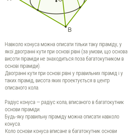
Навколо конуса можна описати тільки таку піраміду, у
якої двогранні кути при основі рівні (за умови, що основа
висоти піраміди не знаходиться поза багатокутником в
основі піраміди).
Двогранні кути при основі рівні у правильних пірамід і у
таких пірамід, висота яких проектується в центр
описаного кола.
Радіус конуса — радіус кола, вписаного в багатокутник
основи піраміди.
Будь-яку правильну піраміду можна описати навколо
конуса.
Коло основи конуса вписане в багатокутник основи