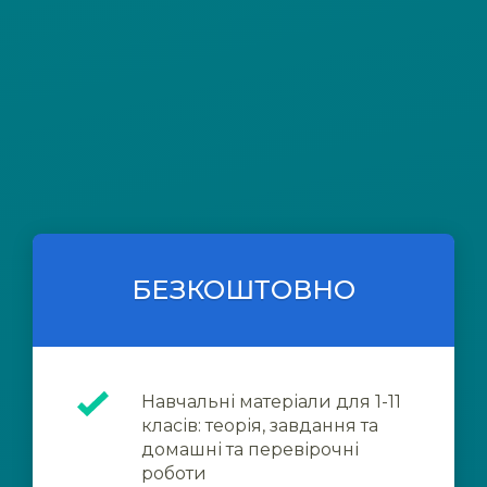
БЕЗКОШТОВНО
Навчальні матеріали для 1-11
класів: теорія, завдання та
домашні та перевірочні
роботи