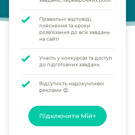
завдань, перевірочних робіт
Правильні відповіді,
пояснення та кроки
розв'язання до всіх завдань
на сайті
Участь у конкурсах та доступ
до підготовчих завдань
Відсутність надокучливої
реклами 😉
Підключити Мій+