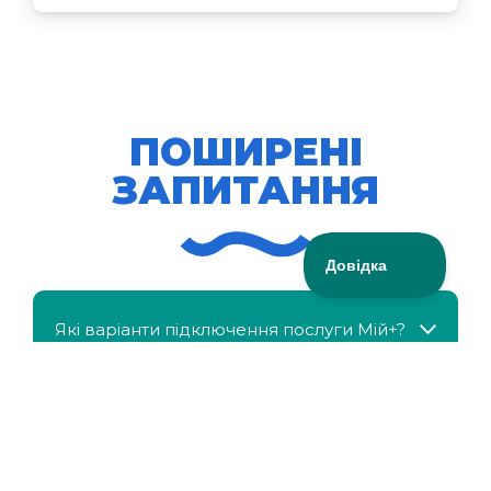
ПОШИРЕНІ
ЗАПИТАННЯ
Які варіанти підключення послуги Мій+?
МійКлас доступний безкоштовно?
Чи можна отримати знижку, якщо в сім'ї