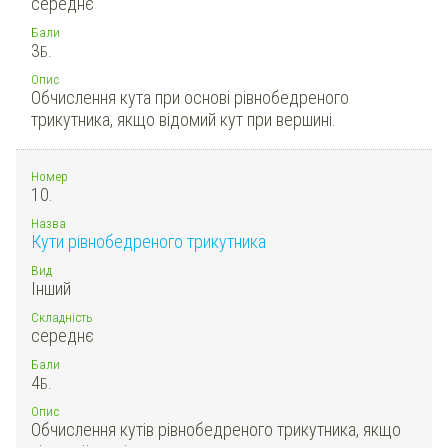
середнє
Бали
3
Б.
Опис
Обчислення кута при основі рівнобедреного
трикутника, якщо відомий кут при вершині.
Номер
10.
Назва
Кути рівнобедреного трикутника
Вид
Інший
Складність
середнє
Бали
4
Б.
Опис
Обчислення кутів рівнобедреного трикутника, якщо