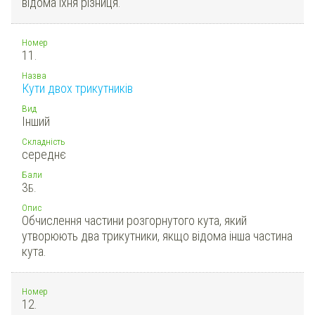
відома їхня різниця.
Номер
11.
Назва
Кути двох трикутників
Вид
Інший
Складність
середнє
Бали
3
Б.
Опис
Обчислення частини розгорнутого кута, який
утворюють два трикутники, якщо відома інша частина
кута.
Номер
12.