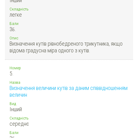
Інший
Складність
легке
Бали
3
Б.
Опис
Визначення кутів рівнобедреного трикутника, якщо
відома градусна міра одного з кутів.
Номер
5.
Назва
Визначення величини кутів за даним співвідношенням
величин
Вид
Інший
Складність
середнє
Бали