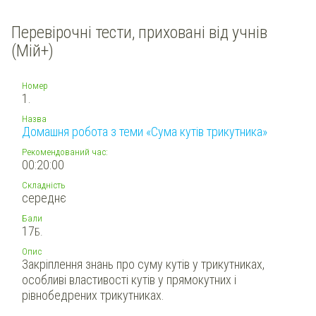
Перевірочні тести, приховані від учнів
(Мій+)
Номер
1.
Назва
Домашня робота з теми «Сума кутів трикутника»
Рекомендований час:
00:20:00
Складність
середнє
Бали
17
Б.
Опис
Закріплення знань про суму кутів у трикутниках,
особливі властивості кутів у прямокутних і
рівнобедрених трикутниках.