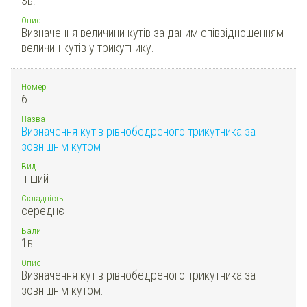
3
Б.
Опис
Визначення величини кутів за даним співвідношенням
величин кутів у трикутнику.
Номер
6.
Назва
Визначення кутів рівнобедреного трикутника за
зовнішнім кутом
Вид
Інший
Складність
середнє
Бали
1
Б.
Опис
Визначення кутів рівнобедреного трикутника за
зовнішнім кутом.