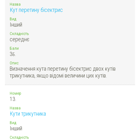
Назва
Кут перетину бісектрис
Вид
Інший
Складність
середнє
Бали
3
Б.
Опис
Визначення кута перетину бісектрис двох кутів
трикутника, якщо відомі величини цих кутів.
Номер
13.
Назва
Кути трикутника
Вид
Інший
Складність