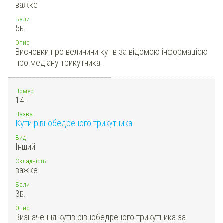
важке
Бали
5
Б.
Опис
Висновки про величини кутів за відомою інформацією
про медіану трикутника.
Номер
14.
Назва
Кути рівнобедреного трикутника
Вид
Інший
Складність
важке
Бали
3
Б.
Опис
Визначення кутів рівнобедреного трикутника за