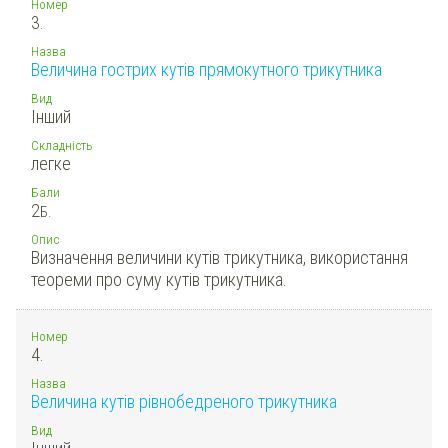
Номер
3.
Назва
Величина гострих кутів прямокутного трикутника
Вид
Інший
Складність
легке
Бали
2
Б.
Опис
Визначення величини кутів трикутника, використання
теореми про суму кутів трикутника.
Номер
4.
Назва
Величина кутів рівнобедреного трикутника
Вид