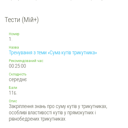
Тести (Мій+)
Номер
1.
Назва
Тренування з теми «Сума кутів трикутника»
Рекомендований час:
00:25:00
Складність
середнє
Бали
11
Б.
Опис
Закріплення знань про суму кутів у трикутниках,
особливі властивості кутів у прямокутних і
рівнобедрених трикутниках.