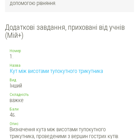
допомогою рівняння.
Додаткові завдання, приховані від учнів
(Мій+)
Номер
1.
Назва
Кут між висотами тупокутного трикутника
Вид
Інший
Складність
важке
Бали
4
Б.
Опис
Визначення кута між висотами тупокутного
трикутника, проведеними з вершин гострих кутів.