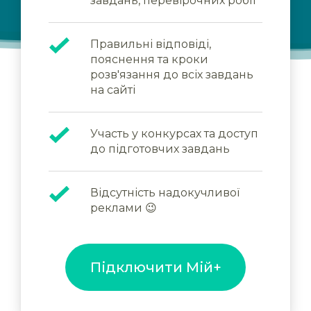
завдань, перевірочних робіт
Правильні відповіді,
пояснення та кроки
розв'язання до всіх завдань
на сайті
Участь у конкурсах та доступ
до підготовчих завдань
Відсутність надокучливої
реклами 😉
Підключити Мій+