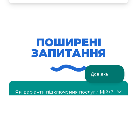
ПОШИРЕНІ
ЗАПИТАННЯ
Які варіанти підключення послуги Мій+?
МійКлас доступний безкоштовно?
Чи можна отримати знижку, якщо в сім'ї