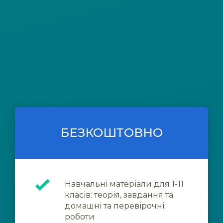
БЕЗКОШТОВНО
Навчальні матеріали для 1-11
класів: теорія, завдання та
домашні та перевірочні
роботи