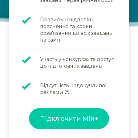
завдань, перевірочних робіт
Правильні відповіді,
пояснення та кроки
розв'язання до всіх завдань
на сайті
Участь у конкурсах та доступ
до підготовчих завдань
Відсутність надокучливої
реклами 😉
Підключити Мій+