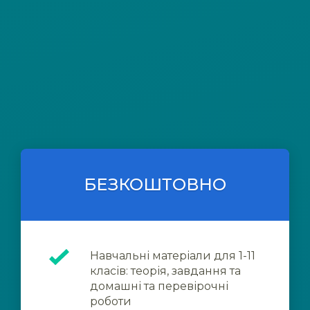
БЕЗКОШТОВНО
Навчальні матеріали для 1-11
класів: теорія, завдання та
домашні та перевірочні
роботи