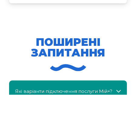
ПОШИРЕНІ
ЗАПИТАННЯ
Які варіанти підключення послуги Мій+?
МійКлас доступний безкоштовно?
Чи можна отримати знижку, якщо в сім'ї