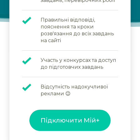
завдань, перевірочних робіт
Правильні відповіді,
пояснення та кроки
розв'язання до всіх завдань
на сайті
Участь у конкурсах та доступ
до підготовчих завдань
Відсутність надокучливої
реклами 😉
Підключити Мій+