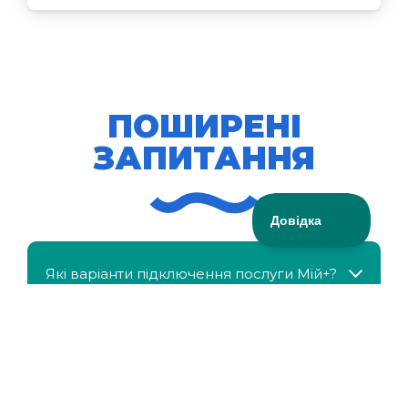
ПОШИРЕНІ
ЗАПИТАННЯ
Які варіанти підключення послуги Мій+?
МійКлас доступний безкоштовно?
Чи можна отримати знижку, якщо в сім'ї