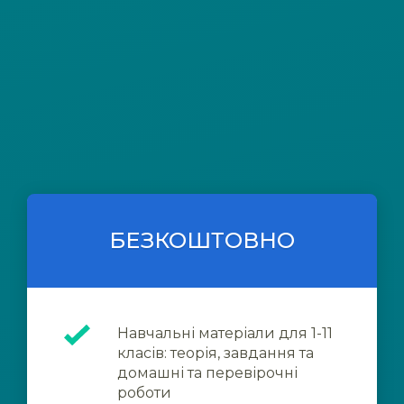
БЕЗКОШТОВНО
Навчальні матеріали для 1-11
класів: теорія, завдання та
домашні та перевірочні
роботи