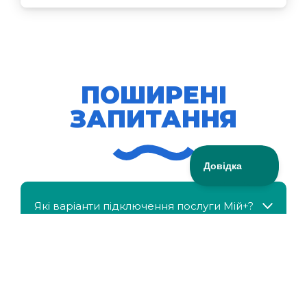
ПОШИРЕНІ
ЗАПИТАННЯ
Які варіанти підключення послуги Мій+?
МійКлас доступний безкоштовно?
Чи можна отримати знижку, якщо в сім'ї