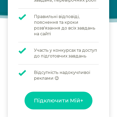
завдань, перевірочних робіт
Правильні відповіді,
пояснення та кроки
розв'язання до всіх завдань
на сайті
Участь у конкурсах та доступ
до підготовчих завдань
Відсутність надокучливої
реклами 😉
Підключити Мій+