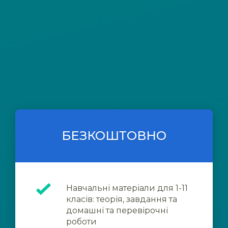
БЕЗКОШТОВНО
Навчальні матеріали для 1-11
класів: теорія, завдання та
домашні та перевірочні
роботи