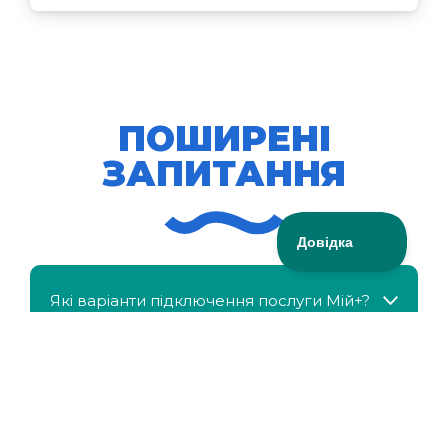
ПОШИРЕНІ
ЗАПИТАННЯ
Які варіанти підключення послуги Мій+?
МійКлас доступний безкоштовно?
Чи можна отримати знижку, якщо в сім'ї