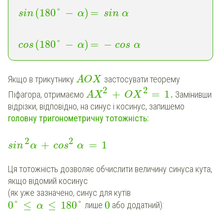
(
180
°
−
)
=
sin
α
sin
α
(
180
°
−
)
=
−
cos
α
cos
α
Якщо в трикутнику
застосувати теорему
A
O
X
2
2
+
=
1
.
Піфагора, отримаємо
Замінивши
AX
OX
відрізки, відповідно, на синус і косинус, запишемо
головну тригонометричну тотожність:
2
2
+
=
1
sin
α
cos
α
Ця тотожність дозволяє обчислити величину синуса кута,
якщо відомий косинус
(як уже зазначено, синус для кутів
0
°
≤
≤
180
°
0
лише
або додатний):
α