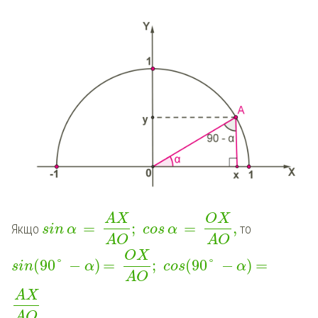
AX
OX
=
;
=
,
Якщо
то
sin
α
cos
α
AO
AO
OX
(
90
°
−
)
=
;
(
90
°
−
)
=
sin
α
cos
α
AO
AX
AO