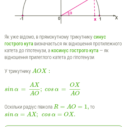
Як уже відомо, в прямокутному трикутнику
синус
гострого кута
визначається як відношення протилежного
катета до гіпотенузи, а
косинус гострого кута
— як
відношення прилеглого катета до гіпотенузи.
:
У трикутнику
A
O
X
AX
OX
=
;
=
sin
α
cos
α
AO
AO
=
=
1
,
Оскільки радіус півкола
то
R
A
O
=
;
=
.
sin
α
AX
cos
α
OX