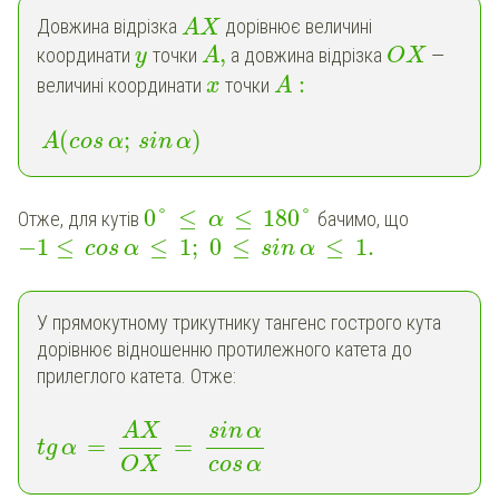
Довжина відрізка
дорівнює величині
A
X
,
координати
точки
а довжина відрізка
—
y
A
O
X
:
величині координати
точки
x
A
(
;
)
A
cos
α
sin
α
0
°
≤
≤
180
°
Отже, для кутів
бачимо, що
α
−
1
≤
≤
1
;
0
≤
≤
1
.
cos
α
sin
α
У прямокутному трикутнику тангенс гострого кута
дорівнює відношенню протилежного катета до
прилеглого катета. Отже:
AX
sin
α
=
=
tg
α
OX
cos
α