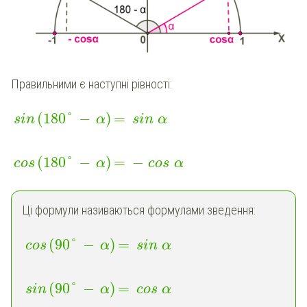
Правильними є наступні рівності:
(
180
°
−
)
=
sin
α
sin
α
(
180
°
−
)
=
−
cos
α
cos
α
Ці формули називаються формулами зведення:
(
90
°
−
)
=
cos
α
sin
α
(
90
°
−
)
=
sin
α
cos
α