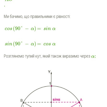
.
Ми бачимо, що правильними є рівності:
(
90
°
−
)
=
cos
α
sin
α
(
90
°
−
)
=
sin
α
cos
α
:
Розглянемо тупий кут, який також виразимо через
α