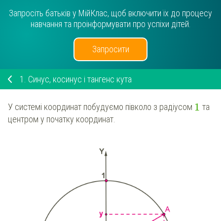
Запросіть батьків у МійКлас, щоб включити їх до процесу
навчання та проінформувати про успіхи дітей.
Запросити
1.
Синус, косинус і тангенс кута
1
У системі координат побудуємо півколо з радіусом
та
центром у початку координат.