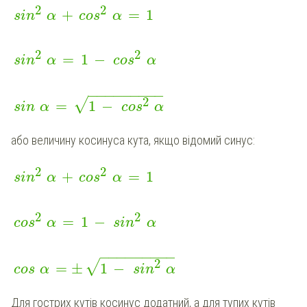
2
2
+
=
1
sin
α
cos
α
2
2
=
1
−
sin
α
cos
α
−
−
−
−
−
−
−
−
−
2
√
=
1
−
sin
α
cos
α
або величину косинуса кута, якщо відомий синус:
2
2
+
=
1
sin
α
cos
α
2
2
=
1
−
cos
α
sin
α
−
−
−
−
−
−
−
−
−
2
√
=
±
1
−
cos
α
sin
α
Для гострих кутів косинус додатний, а для тупих кутів