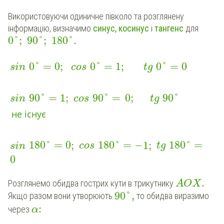
Використовуючи одиничне півколо та розглянену
інформацію, визначимо
синус, косинус
і
тангенс
для
0
°
;
90
°
;
180
°
.
0
°
=
0
;
0
°
=
1
;
0
°
=
0
sin
cos
tg
90
°
=
1
;
90
°
=
0
;
90
°
sin
cos
tg
не
існує
180
°
=
0
;
180
°
=
−
1
;
180
°
=
sin
cos
tg
0
.
Розглянемо обидва гострих кути в трикутнику
A
O
X
90
°
,
Якщо разом вони утворюють
то обидва виразимо
:
через
α