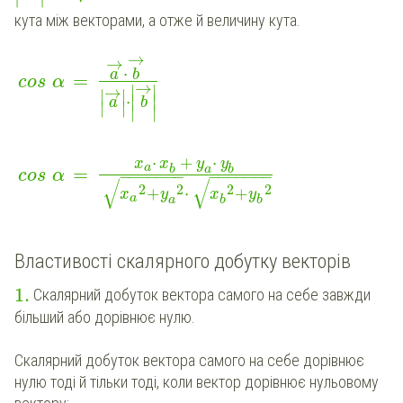
кута між векторами, а отже й величину кута.
→
→
⋅
a
b
=
cos
α
→
∣
∣
→
∣
∣
⋅
∣
∣
a
b
∣
∣
∣
∣
⋅
+
⋅
x
x
y
y
a
=
b
a
b
cos
α
−
−
−
−
−
−
−
−
−
−
−
−
−
−
√
√
2
2
2
2
+
⋅
+
x
y
x
y
a
b
a
b
Властивості скалярного добутку векторів
1
.
Скалярний добуток вектора самого на себе завжди
більший або дорівнює нулю.
Скалярний добуток вектора самого на себе дорівнює
нулю тоді й тільки тоді, коли вектор дорівнює нульовому