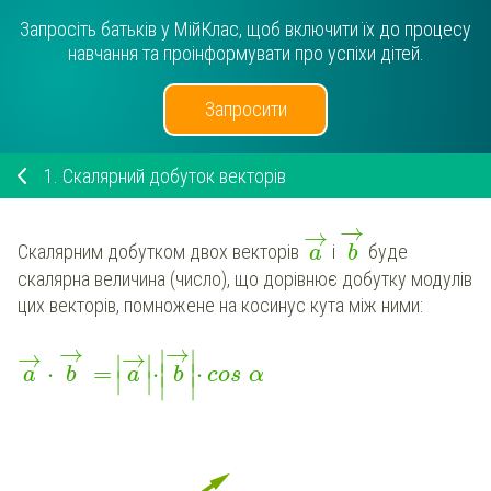
Запросіть батьків у МійКлас, щоб включити їх до процесу
навчання та проінформувати про успіхи дітей.
Запросити
1.
Скалярний добуток векторів
→
→
Скалярним добутком двох векторів
і
буде
a
b
скалярна величина (число), що дорівнює добутку модулів
цих векторів, помножене на косинус кута між ними:
→
→
∣
∣
→
→
∣
∣
⋅
=
⋅
∣
∣
⋅
a
b
a
b
cos
α
∣
∣
∣
∣