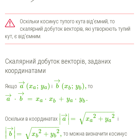
Оскільки косинус тупого кута від'ємний, то
скалярний добуток векторів, які утворюють тупий
кут, є від'ємним.
Скалярний добуток векторів, заданих
координатами
→
→
(
;
)
(
;
)
,
Якщо
і
то
a
x
y
b
x
y
a
a
b
b
→
→
⋅
=
⋅
+
⋅
.
a
b
x
x
y
y
a
a
b
b
−
−
−
−
−
−
−
−
√
→
∣
∣
2
2
=
+
Оскільки в координатах
і
a
x
y
∣
∣
a
a
−
−
−
−
−
−
−
−
→
∣
∣
√
2
2
∣
∣
=
+
,
то можна визначити косинус
b
x
y
b
b
∣
∣