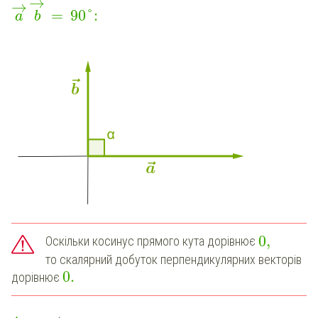
ˆ
→
→
=
90
°
:
a
b
0
,
Оскільки косинус прямого кута дорівнює
то скалярний добуток перпендикулярних векторів
0
.
дорівнює