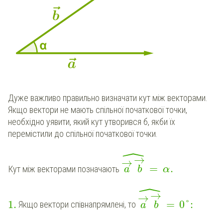
Дуже важливо правильно визначати кут між векторами.
Якщо вектори не мають спільної початкової точки,
необхідно уявити, який кут утворився б, якби їх
перемістили до спільної початкової точки.
ˆ
→
→
=
.
Кут між векторами позначають
a
b
α
ˆ
→
→
1
.
=
0
°
:
Якщо вектори співнапрямлені, то
a
b