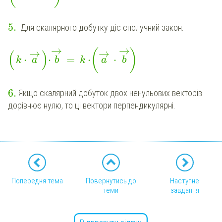
5
.
Для скалярного добутку діє сполучний закон:
→
→
→
→
(
)
(
)
⋅
⋅
=
⋅
⋅
k
a
b
k
a
b
6
.
Якщо скалярний добуток двох ненульових векторів
дорівнює нулю, то ці вектори перпендикулярні.
Попередня тема
Повернутись до
Наступне
теми
завдання