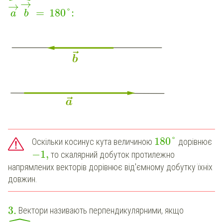
ˆ
→
→
=
180
°
:
a
b
180
°
Оскільки косинус кута величиною
дорівнює
−
1
,
то скалярний добуток протилежно
напрямлених векторів дорівнює від'ємному добутку їхніх
довжин.
3
.
Вектори називають перпендикулярними, якщо