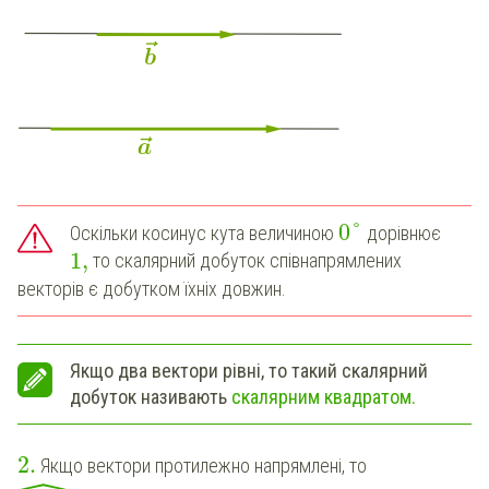
0
°
Оскільки косинус кута величиною
дорівнює
1
,
то скалярний добуток співнапрямлених
векторів є добутком їхніх довжин.
Якщо два вектори рівні, то такий скалярний
добуток називають
скалярним квадратом.
2
.
Якщо вектори протилежно напрямлені, то