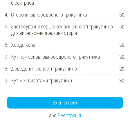
бісектриса
4.
Сторони рівнобедреного трикутника
3
Б.
5.
Застосування першої ознаки рівності трикутників
5
Б.
для визначення довжини сторін
6.
Хорда кола
3
Б.
7.
Кут при основі рівнобедреного трикутника
3
Б.
8.
Доведення рівності трикутників
2
Б.
9.
Кут між висотами трикутника
3
Б.
Вхід на сайт
або
Реєстрація