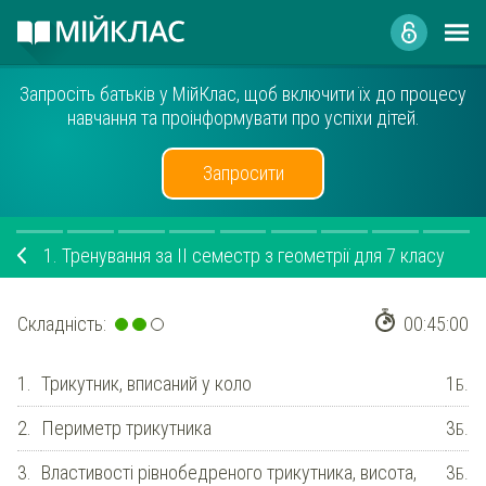
Запросіть батьків у МійКлас, щоб включити їх до процесу
навчання та проінформувати про успіхи дітей.
Запросити
1.
Тренування за ІІ семестр з геометрії для 7 класу
Складність:
00:45:00
1.
Трикутник, вписаний у коло
1
Б.
2.
Периметр трикутника
3
Б.
3.
Властивості рівнобедреного трикутника, висота,
3
Б.