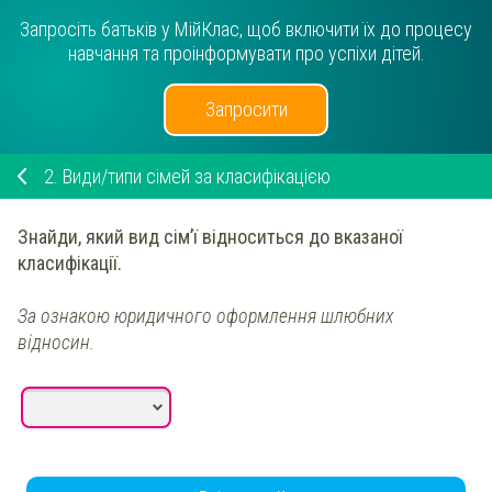
Запросіть батьків у МійКлас, щоб включити їх до процесу
навчання та проінформувати про успіхи дітей.
Запросити
2.
Види/типи сімей за класифікацією
Знайди
, який
вид
сім’ї відноситься до вказаної
класифікації.
За ознакою юридичного оформлення шлюбних
відносин.