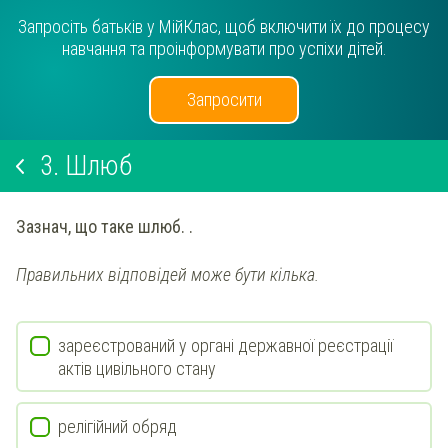
Запросіть батьків у МійКлас, щоб включити їх до процесу
навчання та проінформувати про успіхи дітей.
Запросити
3.
Шлюб
Зазнач
, що таке шлюб.
.
Правильних відповідей може бути кілька.
зареєстрований у органі державної реєстрації
актів цивільного стану
релігійний обряд