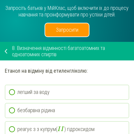
Запросіть батьків у МійКлас, щоб включити їх до процесу
навчання та проінформувати про успіхи дітей.
Запросити
8.
Визначення відмінності багатоатомних та
одноатомних спиртів
Етанол
на відміну від
етиленгліколю
:
легший за воду
безбарвна рідина
реагує з з купрум(
) гідроксидом
I
I