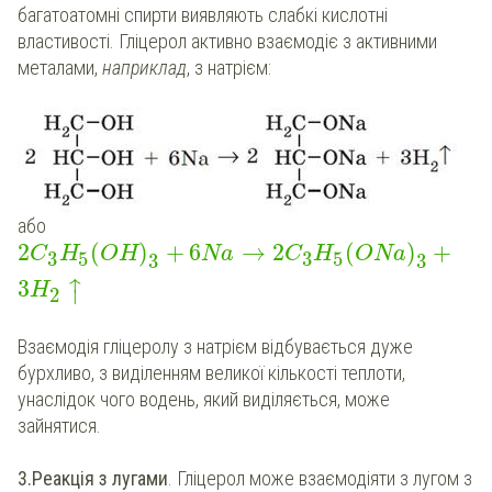
багатоатомні спирти виявляють слабкі кислотні
властивості. Гліцерол активно взаємодіє з активними
металами,
наприклад
, з натрієм:
або
2
(
)
+
6
→
2
(
)
+
C
H
OH
Na
C
H
ONa
3
5
3
5
3
3
↑
3
H
⏐
2
Взаємодія гліцеролу з натрієм відбувається дуже
бурхливо, з виділенням великої кількості теплоти,
унаслідок чого водень, який виділяється, може
зайнятися.
3.
Реакція з лугами
. Гліцерол може взаємодіяти з лугом з