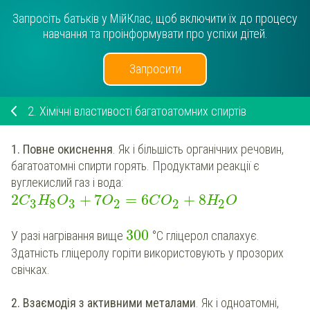
Запросіть батьків у МійКлас, щоб включити їх до процесу
навчання та проінформувати про успіхи дітей.
Запросити
2.
Хімічні властивості багатоатомних спиртів
1.
Повне окиснення
. Як і більшість органічних речовин,
багатоатомні спирти горять. Продуктами реакції є
вуглекислий газ і вода:
2
+
7
=
6
+
8
C
H
O
O
C
O
H
O
3
8
3
2
2
2
300
У разі нагрівання вище
°С гліцерол спалахує.
Здатність гліцеролу горіти використовують у прозорих
свічках.
2. Взаємодія з активними металами
. Як і одноатомні,