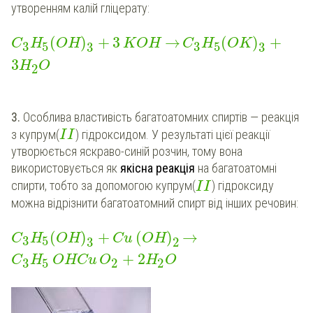
утворенням калій гліцерату:
(
)
+
3
→
(
)
+
C
H
OH
KOH
C
H
OK
3
5
3
5
3
3
3
H
O
2
3.
Особлива властивість багатоатомних спиртів — реакція
з купрум(
) гідроксидом. У результаті цієї реакції
I
I
утворюється яскраво-синій розчин, тому вона
використовується як
якісна реакція
на багатоатомні
спирти, тобто за допомогою купрум(
) гідроксиду
I
I
можна відрізнити багатоатомний спирт від інших речовин:
(
)
+
(
)
→
C
H
OH
Cu
OH
3
5
3
2
+
2
C
H
OHCu
O
H
O
3
5
2
2