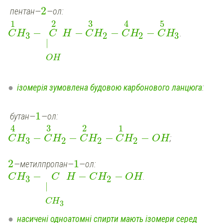
2
пентан—
—ол:
1
2
3
4
5
−
−
−
−
.
C
H
C
H
C
H
C
H
C
H
3
2
2
3
|
OH
ізомерія зумовлена будовою карбонового ланцюга
:
1
бутан—
—ол:
4
3
2
1
−
−
−
−
;
C
H
C
H
C
H
C
H
OH
3
2
2
2
2
1
—метилпропан—
—ол:
−
−
−
.
C
H
C
H
C
H
OH
3
2
|
C
H
3
насичені одноатомні спирти мають ізомери серед