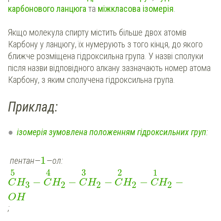
карбонового ланцюга
та
міжкласова ізомерія
.
Якщо молекула спирту містить більше двох атомів
Карбону у ланцюгу, їх нумерують з того кінця, до якого
ближче розміщена гідроксильна група. У назві сполуки
після назви відповідного алкану зазначають номер атома
Карбону, з яким сполучена гідроксильна група.
Приклад:
ізомерія зумовлена положенням гідроксильних груп
:
1
пентан—
—ол:
5
4
3
2
1
−
−
−
−
−
C
H
C
H
C
H
C
H
C
H
3
2
2
2
2
OH
;