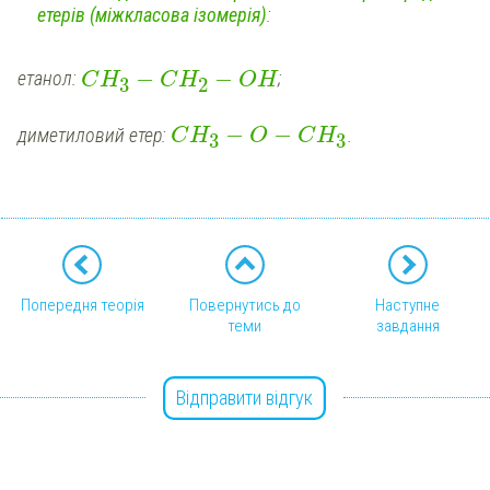
етерів (міжкласова ізомерія)
:
−
−
етанол:
;
C
H
C
H
OH
3
2
−
−
диметиловий етер:
.
C
H
O
C
H
3
3
Попередня теорія
Повернутись до
Наступне
теми
завдання
Відправити відгук