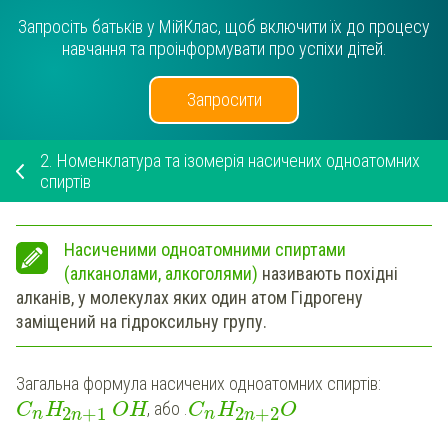
Запросіть батьків у МійКлас, щоб включити їх до процесу
навчання та проінформувати про успіхи дітей.
Запросити
2.
Номенклатура та ізомерія насичених одноатомних
спиртів
Насиченими одноатомними спиртами
(алканолами, алкоголями)
називають похідні
алканів, у молекулах яких один атом Гідрогену
заміщений на гідроксильну групу
.
Загальна формула насичених одноатомних спиртів:
, або .
C
H
OH
C
H
O
2
+
1
2
+
2
n
n
n
n