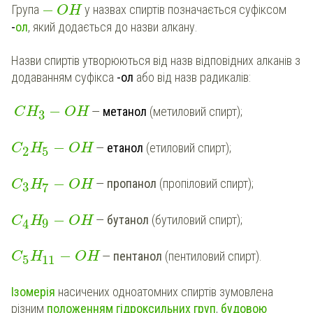
−
Група
у назвах спиртів позначається суфіксом
OH
-
ол
, який додається до назви алкану.
Назви спиртів утворюються від назв відповідних алканів з
додаванням суфікса
-ол
або від назв радикалів:
−
—
метанол
(метиловий спирт);
C
H
OH
3
−
—
етанол
(етиловий спирт);
C
H
OH
2
5
−
—
пропанол
(пропіловий спирт);
C
H
OH
3
7
−
—
бутанол
(бутиловий спирт);
C
H
OH
9
4
−
—
пентанол
(пентиловий спирт).
C
H
OH
5
11
Ізомерія
насичених одноатомних спиртів зумовлена
різним
положенням гідроксильних
груп
,
будовою