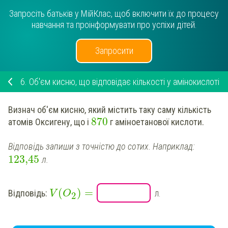
Запросіть батьків у МійКлас, щоб включити їх до процесу
навчання та проінформувати про успіхи дітей.
Запросити
6.
Об'єм кисню, що відповідає кількості у амінокислоті
Визнач
об'єм кисню, який містить таку саму кількість
870
атомів Оксигену, що і
г аміноетанової кислоти.
Відповідь запиши з точністю до сотих. Наприклад:
123,45
л.
(
)
=
Відповідь:
л.
V
O
2