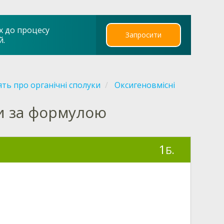
х до процесу
Запросити
й.
ть про органічні сполуки
Оксигеновмісні
и за формулою
1
Б.