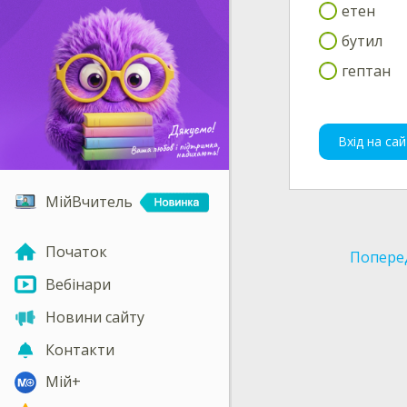
етен
бутил
гептан
Вхід на сай
МійВчитель
Початок
Попере
Вебінари
Новини сайту
Контакти
Мій+