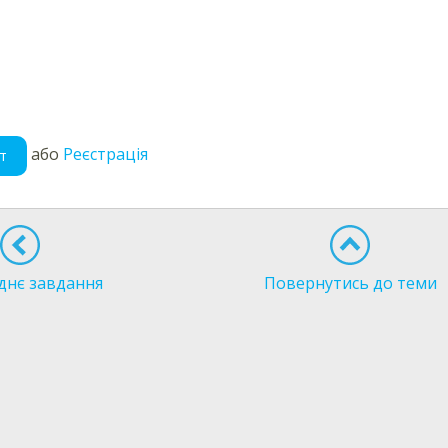
або
Реєстрація
т
днє завдання
Повернутись до теми