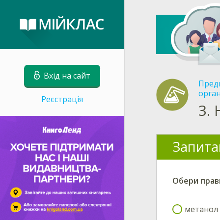
Вхід на сайт
Пред
орган
Реєстрація
3.
Запита
Обери
прав
метанол