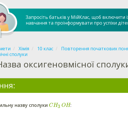
Запросіть батьків у МійКлас, щоб включити ї
навчання та проінформувати про успіхи діте
мети
Хімія
10 клас
Повторення початкових поня
ічні сполуки
Назва оксигеновмісної сполук
ння:
ильну назву
сполуки
:
C
H
OH
3