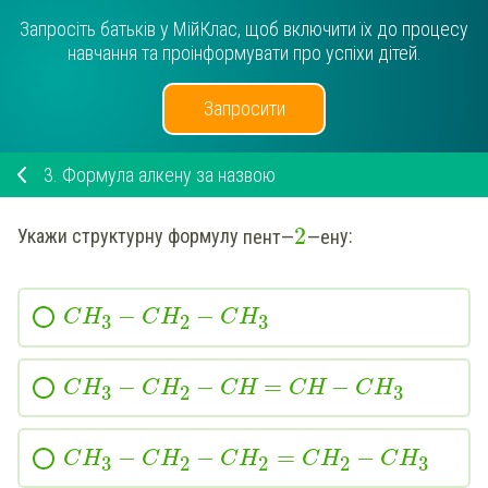
Запросіть батьків у МійКлас, щоб включити їх до процесу
навчання та проінформувати про успіхи дітей.
Запросити
3.
Формула алкену за назвою
2
Укажи
структурну формулу
пент—
—ен
у:
−
−
C
H
C
H
C
H
3
2
3
−
−
=
−
C
H
C
H
CH
CH
C
H
3
2
3
−
−
=
−
C
H
C
H
C
H
C
H
C
H
3
2
2
2
3