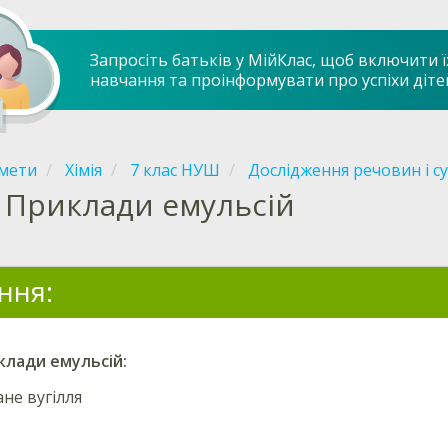
Запросіть батьків у МійКлас, щоб включити ї
навчання та проінформувати про успіхи діте
мети
Хімія
7 клас НУШ
Дослідження речовин і с
Приклади емульсій
ння:
лади емульсій:
не вугілля