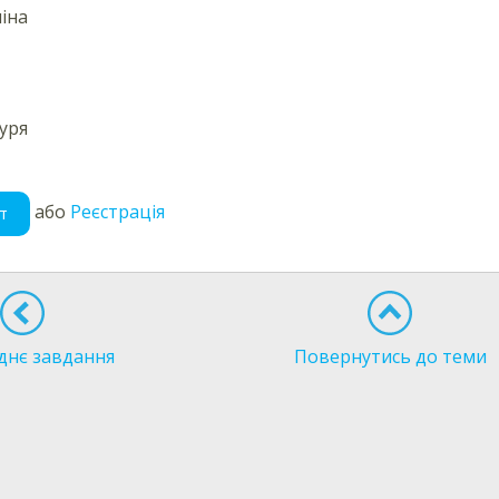
іна
уря
або
Реєстрація
т
днє завдання
Повернутись до теми