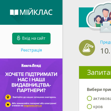
Вхід на сайт
Пред
10.
Реєстрація
Запита
Вибери
прик
активова
кров