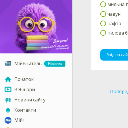
мильна п
чавун
нафта
пилова б
Вхід на сай
МійВчитель
Початок
Вебінари
Попере
Новини сайту
Контакти
Мій+