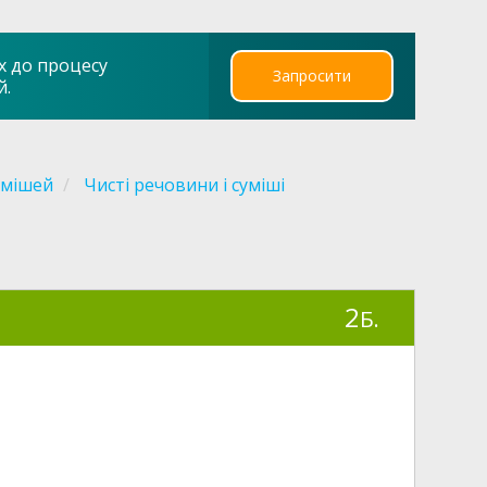
х до процесу
Запросити
й.
умішей
Чисті речовини і суміші
2
Б.